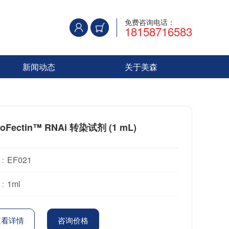
免费咨询电话：
18158716583
新闻动态
关于美森
oFectin™ RNAi 转染试剂 (1 mL)
：
EF021
：
1ml
查看详情
咨询价格