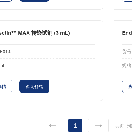
ectin™ MAX 转染试剂 (3 mL)
En
F014
货号
ml
规格
详情
咨询价格
1
共页
到